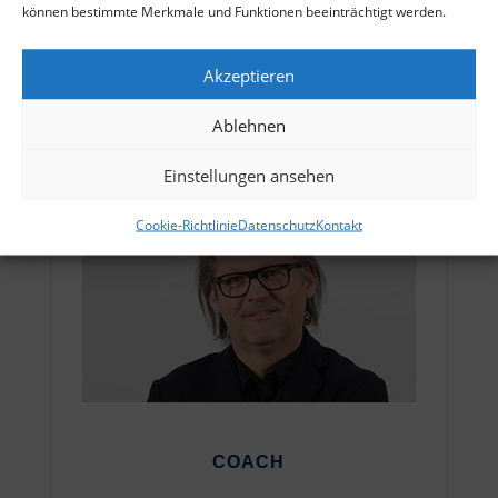
können bestimmte Merkmale und Funktionen beeinträchtigt werden.
zur Begleitung von Großgruppen kann sich
sehen lassen.
Akzeptieren
Ablehnen
Einstellungen ansehen
Cookie-Richtlinie
Datenschutz
Kontakt
COACH